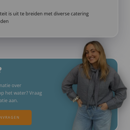
teit is uit te breiden met diverse catering
eden
?
matie over
op het water? Vraag
atie aan.
ANVRAGEN