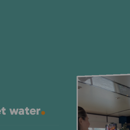
.
et water