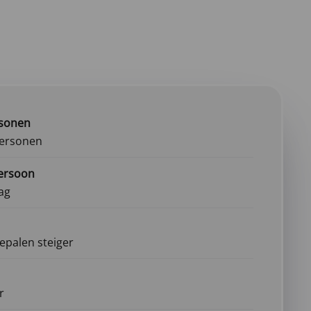
rsonen
personen
persoon
ag
epalen steiger
r