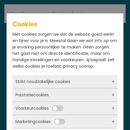
Overslaan en naar de inhoud gaan
Cookies
Met cookies zorgen we dat de website goed werkt
en fijner voor je is. Meestal slaan we wat info op om
je ervaring persoonlijker te maken. Geen zorgen:
het gaat niet om directe identificatie, maar om
handige instellingen en voorkeuren. Jij bepaalt zelf
welke cookies je toelaat; privacy voorop.
Strikt noodzakelijke cookies
Prestatiecookies
Deze cookies zorgen ervoor dat de website
überhaupt werkt. Ze zijn dus altijd actief en
Voorkeurcookies
kunnen niet worden uitgezet. Meestal worden
Met deze cookies zien we hoe vaak onze site
ze alleen geplaatst als jij iets doet, zoals
bezocht wordt, waar bezoekers vandaan
Marketingcookies
inloggen, een formulier invullen of je
komen en welke pagina’s populair zijn. Zo
Deze cookies onthouden jouw voorkeuren.
privacyvoorkeuren opslaan. Je kunt je browser
kunnen we de website blijven verbeteren.