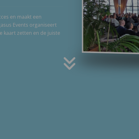
ucces en maakt een
gasus Events organiseert
kaart zetten en de juiste