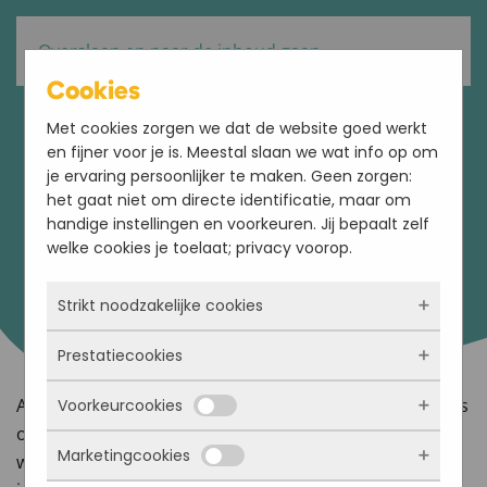
Overslaan en naar de inhoud gaan
Cookies
Met cookies zorgen we dat de website goed werkt
en fijner voor je is. Meestal slaan we wat info op om
Pegasus Events is
je ervaring persoonlijker te maken. Geen zorgen:
het gaat niet om directe identificatie, maar om
.
vernieuwd
handige instellingen en voorkeuren. Jij bepaalt zelf
welke cookies je toelaat; privacy voorop.
Strikt noodzakelijke cookies
Prestatiecookies
Deze cookies zorgen ervoor dat de website
überhaupt werkt. Ze zijn dus altijd actief en
Als evenementenbureau weten we hoe belangrijk het is
Voorkeurcookies
kunnen niet worden uitgezet. Meestal worden
Met deze cookies zien we hoe vaak onze site
om te blijven vernieuwen en inspireren. Daarom zijn
ze alleen geplaatst als jij iets doet, zoals
bezocht wordt, waar bezoekers vandaan
Marketingcookies
inloggen, een formulier invullen of je
we trots om onze nieuwe huisstijl en website te
komen en welke pagina’s populair zijn. Zo
Deze cookies onthouden jouw voorkeuren.
privacyvoorkeuren opslaan. Je kunt je browser
kunnen we de website blijven verbeteren.