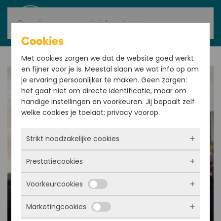
Overslaan en naar de inhoud gaan
Cookies
Met cookies zorgen we dat de website goed werkt
en fijner voor je is. Meestal slaan we wat info op om
je ervaring persoonlijker te maken. Geen zorgen:
het gaat niet om directe identificatie, maar om
handige instellingen en voorkeuren. Jij bepaalt zelf
welke cookies je toelaat; privacy voorop.
Strikt noodzakelijke cookies
Prestatiecookies
Deze cookies zorgen ervoor dat de website
überhaupt werkt. Ze zijn dus altijd actief en
Voorkeurcookies
kunnen niet worden uitgezet. Meestal worden
Met deze cookies zien we hoe vaak onze site
ze alleen geplaatst als jij iets doet, zoals
bezocht wordt, waar bezoekers vandaan
Marketingcookies
inloggen, een formulier invullen of je
komen en welke pagina’s populair zijn. Zo
Deze cookies onthouden jouw voorkeuren.
privacyvoorkeuren opslaan. Je kunt je browser
kunnen we de website blijven verbeteren.