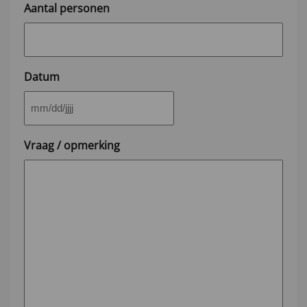
Aantal personen
Datum
MM
slash
Vraag / opmerking
DD
slash
JJJJ