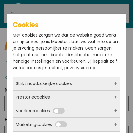
Overslaan en naar de inhoud gaan
Cookies
Met cookies zorgen we dat de website goed werkt
en fijner voor je is. Meestal slaan we wat info op om
Marlies
je ervaring persoonlijker te maken. Geen zorgen:
het gaat niet om directe identificatie, maar om
handige instellingen en voorkeuren. Jij bepaalt zelf
GESCHREVEN DOOR
BRENDA ARENS
OP
30 OKTOBER 2024
.
welke cookies je toelaat; privacy voorop.
VORIGE
Strikt noodzakelijke cookies
Naam
(Vereist)
Prestatiecookies
Deze cookies zorgen ervoor dat de website
überhaupt werkt. Ze zijn dus altijd actief en
Voorkeurcookies
kunnen niet worden uitgezet. Meestal worden
Met deze cookies zien we hoe vaak onze site
ze alleen geplaatst als jij iets doet, zoals
Bedrijfsnaam
bezocht wordt, waar bezoekers vandaan
Marketingcookies
inloggen, een formulier invullen of je
komen en welke pagina’s populair zijn. Zo
Deze cookies onthouden jouw voorkeuren.
privacyvoorkeuren opslaan. Je kunt je browser
kunnen we de website blijven verbeteren.