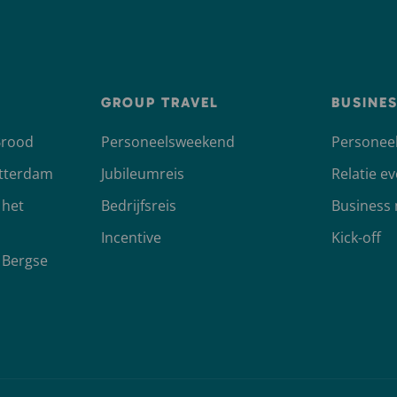
GROUP TRAVEL
BUSINE
Brood
Personeelsweekend
Personeel
otterdam
Jubileumreis
Relatie e
 het
Bedrijfsreis
Business
Incentive
Kick-off
 Bergse